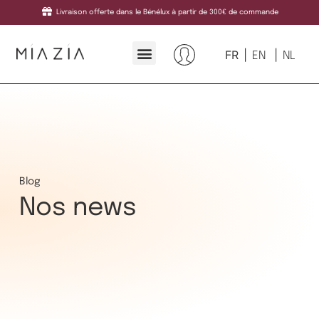
Livraison offerte dans le Bénélux à partir de 300€ de commande
FR
EN
NL
Blog
Nos news