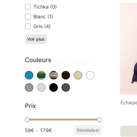
Tichka
(0)
Blanc
(1)
Gris
(4)
Voir plus
Couleurs
Blue
(3)
Omao
(4)
Tipy
Yamskaia
(2)
Beige
(2)
(4)
Blanc
(1)
Couleurs
Gris
(4)
Gris clair
(1)
Noir
Gris foncé
(1)
(2)
Écharpe
Prix
Prix
59€ - 179€
Réinitialiser