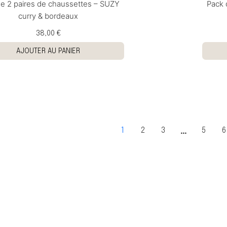
e 2 paires de chaussettes – SUZY
Pack 
curry & bordeaux
38,00 €
AJOUTER AU PANIER
…
1
2
3
5
6