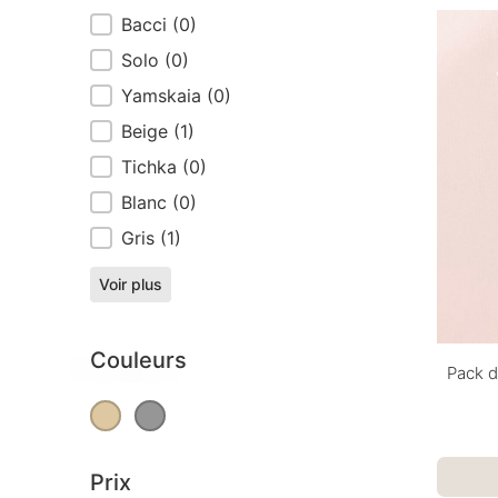
Bacci
(0)
Solo
(0)
Yamskaia
(0)
Beige
(1)
Tichka
(0)
Blanc
(0)
Gris
(1)
Voir plus
Couleurs
Beige
(1)
Gris
(1)
Pack d
Couleurs
Prix