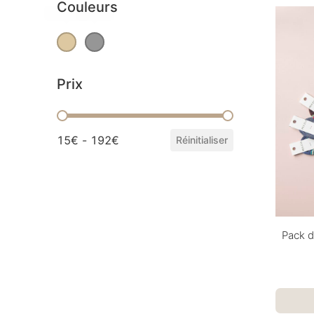
Couleurs
Beige
(1)
Gris
(1)
Couleurs
Prix
Prix
15€ - 192€
Réinitialiser
Pack d