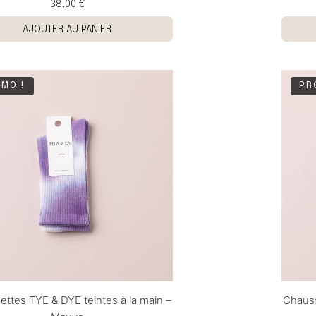
38,00 €
AJOUTER AU PANIER
MO !
PR
ttes TYE & DYE teintes à la main –
Chauss