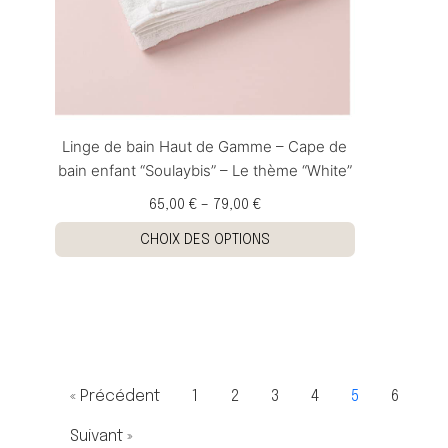
Linge de bain Haut de Gamme – Cape de
bain enfant “Soulaybis” – Le thème “White”
65,00 €
–
79,00 €
CHOIX DES OPTIONS
« Précédent
1
2
3
4
5
6
Suivant »