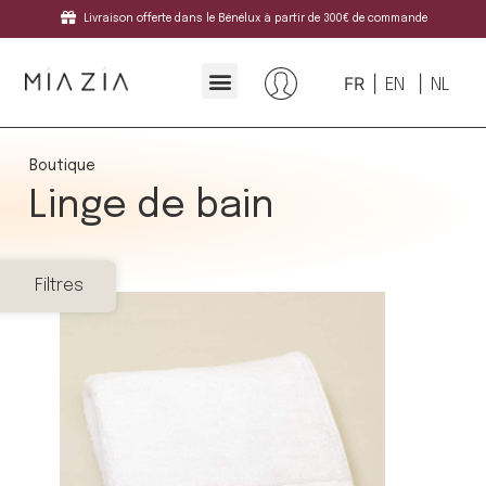
Livraison offerte dans le Bénélux à partir de 300€ de commande
FR
EN
NL
Boutique
Linge de bain
Filtres