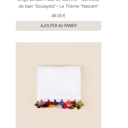
de bain “Soulaybis”– Le Thème “Natcam”
49,00 €
AJOUTER AU PANIER