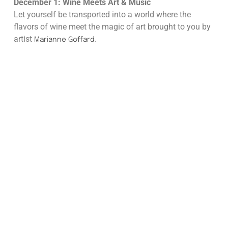
December 1: Wine Meets Art & Music
Let yourself be transported into a world where the
flavors of wine meet the magic of art brought to you by
artist
.
Marianne Goffard
Read also
Your
OCTOBER PINK: the BIG X
OCTOBER PINK: the BIG X
MIA ZIA collab because
MIA ZIA collab because
your donations and
your donations and
research go hand in
research go hand in
hand!
hand!
29/09/2025
28/09/2024