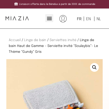
Livraison offerte dans le Bénélux à partir de 300€ de commande
FR
EN
NL
Accueil
/
Linge de bain
/
Serviettes invité
/ Linge de
bain Haut de Gamme – Serviette invité “Soulaybis”- Le
Thème “Gundy” Gris