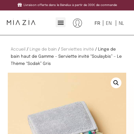
Livraison offerte dans le Bénélux à partir de 300€ de commande
FR
EN
NL
Accueil
/
Linge de bain
/
Serviettes invité
/ Linge de
bain haut de Gamme – Serviette invité “Soulaybis” – Le
Thème “Sodak” Gris