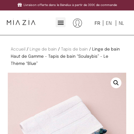
Livraison offerte dans le Bénélux à partir de 300€ de commande
FR
EN
NL
Accueil
/
Linge de bain
/
Tapis de bain
/ Linge de bain
Haut de Gamme – Tapis de bain “Soulaybis” – Le
Thème “Blue”