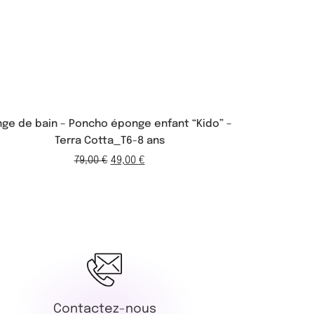
nge de bain – Poncho éponge enfant “Kido” –
Linge de b
Terra Cotta_T6-8 ans
79,00
€
49,00
€
Contactez-nous