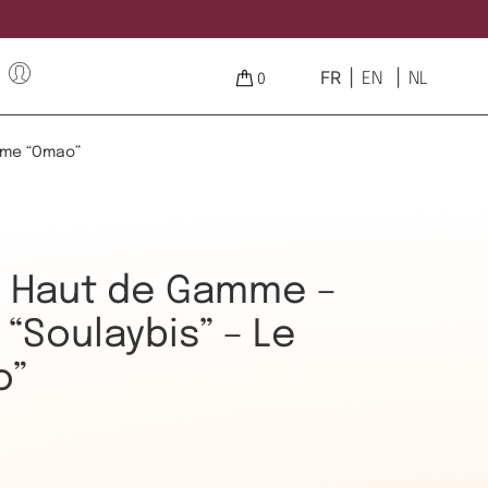
FR
EN
NL
0
hème “Omao”
n Haut de Gamme –
 “Soulaybis” – Le
o”