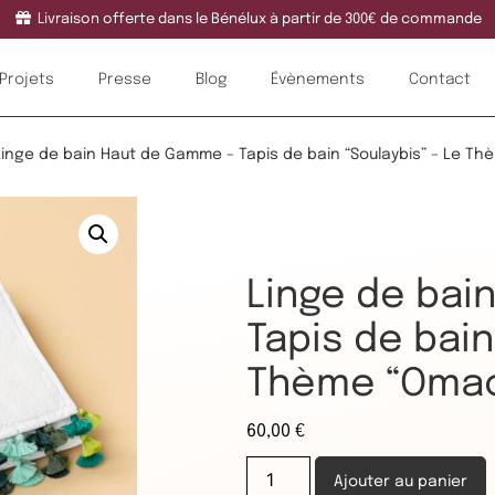
Livraison offerte dans le Bénélux à partir de 300€ de commande
Projets
Presse
Blog
Évènements
Contact
Linge de bain Haut de Gamme – Tapis de bain “Soulaybis” – Le T
Linge de bai
Tapis de bain
Thème “Oma
60,00
€
Ajouter au panier