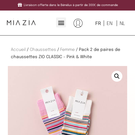
Livraison offerte dans le Bénélux à partir de 300€ de commande
FR
EN
NL
Accueil
/
Chaussettes
/
Femme
/ Pack 2 de paires de
chaussettes ZIO CLASSIC – Pink & White