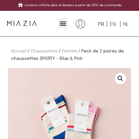
Livraison offerte dans le Bénélux à partir de 300€ de commande
FR
EN
NL
Accueil
/
Chaussettes
/
Femme
/ Pack de 2 paires de
chaussettes SPORTY – Blue & Pink