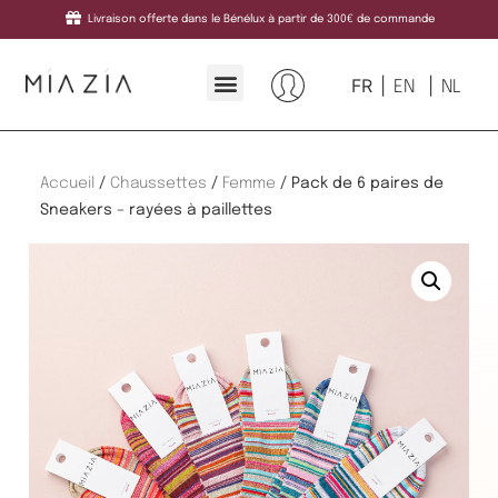
Livraison offerte dans le Bénélux à partir de 300€ de commande
FR
EN
NL
Accueil
/
Chaussettes
/
Femme
/ Pack de 6 paires de
Sneakers – rayées à paillettes