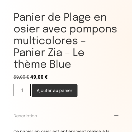
Panier de Plage en
osier avec pompons
multicolores –
Panier Zia – Le
thème Blue
59,00
€
49,00
€
Ajouter au panier
Description
Ce panier en osier est entièrement réalisé à la