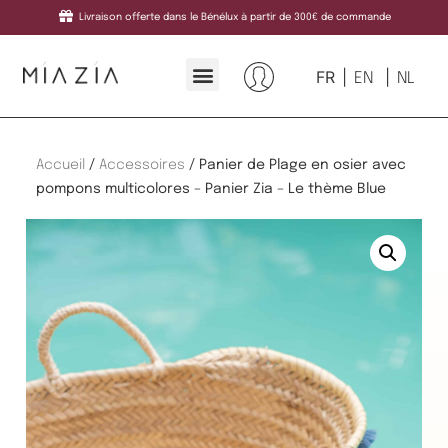
Livraison offerte dans le Bénélux à partir de 300€ de commande
FR
EN
NL
Accueil
/
Accessoires
/ Panier de Plage en osier avec
pompons multicolores – Panier Zia – Le thème Blue