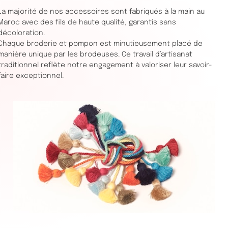
La majorité de nos accessoires sont fabriqués à la main au
Maroc avec des fils de haute qualité, garantis sans
décoloration.
Chaque broderie et pompon est minutieusement placé de
manière unique par les brodeuses. Ce travail d’artisanat
traditionnel reflète notre engagement à valoriser leur savoir-
faire exceptionnel.