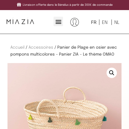
Livraison offerte dans le Bénélux à partir de 300€ de commande
FR
EN
NL
Accueil
/
Accessoires
/ Panier de Plage en osier avec
pompons multicolores – Panier ZIA – Le thème OMAO