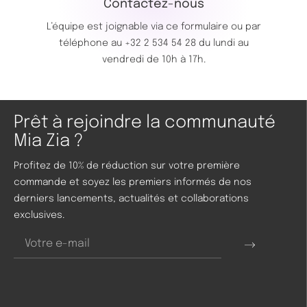
Contactez-nous
L’équipe est joignable via ce
formulaire
ou par
téléphone au
+32 2 534 54 28
du lundi au
vendredi de 10h à 17h.
Prêt à rejoindre la communauté
Mia Zia ?
Profitez de 10% de réduction sur votre première
commande et soyez les premiers informés de nos
derniers lancements, actualités et collaborations
exclusives.