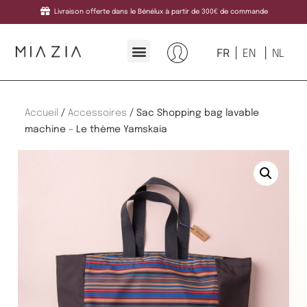
Livraison offerte dans le Bénélux à partir de 300€ de commande
FR
EN
NL
Accueil
/
Accessoires
/ Sac Shopping bag lavable
machine – Le thème Yamskaia