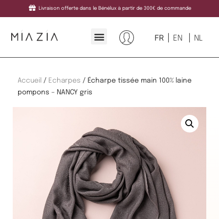
Livraison offerte dans le Bénélux à partir de 300€ de commande
FR
EN
NL
Accueil
/
Echarpes
/ Écharpe tissée main 100% laine
pompons – NANCY gris