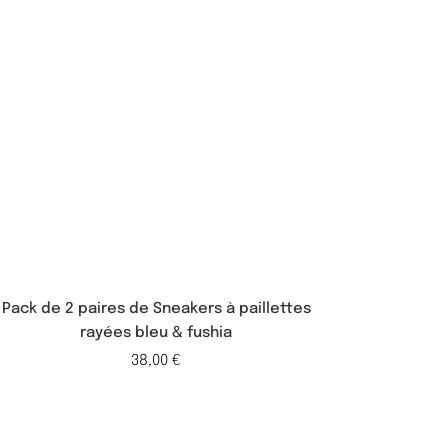
Pack de 2 paires de Sneakers à paillettes
Pack de 2 p
rayées bleu & fushia
38,00
€