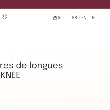
FR
EN
NL
0
ires de longues
 KNEE