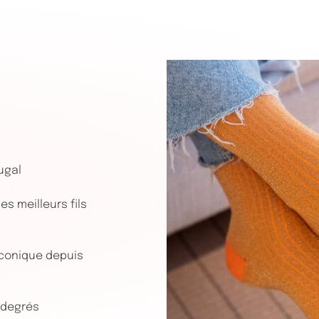
ugal
s meilleurs fils
conique depuis
 degrés