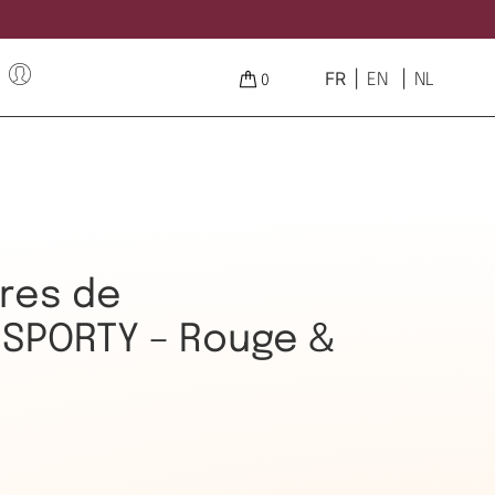
FR
EN
NL
0
ires de
 SPORTY – Rouge &