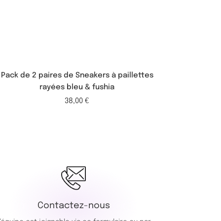
Pack de 2 paires de Sneakers à paillettes
Pack de 2 p
rayées bleu & fushia
38,00
€
Contactez-nous