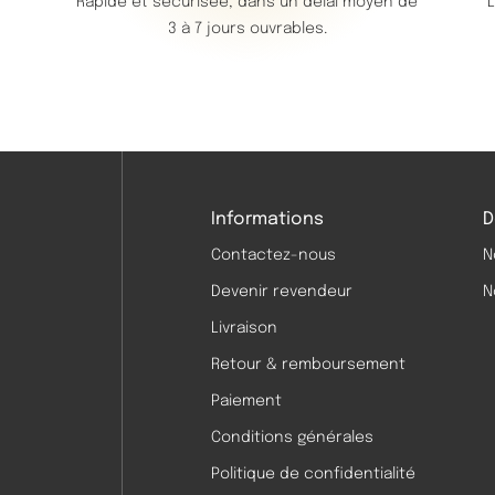
Rapide et sécurisée, dans un délai moyen de
L
3 à 7 jours ouvrables.
Informations
D
Contactez-nous
N
Devenir revendeur
N
Livraison
Retour & remboursement
Paiement
Conditions générales
Politique de confidentialité