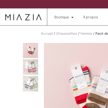
Boutique
À propos
Accueil
/
Chaussettes
/
Femme
/ Pack d