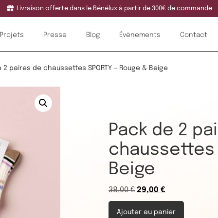
Livraison offerte dans le Bénélux à partir de 300€ de commande
Projets
Presse
Blog
Évènements
Contact
e 2 paires de chaussettes SPORTY – Rouge & Beige
Pack de 2 pa
chaussettes
Beige
38,00
€
29,00
€
Ajouter au panier