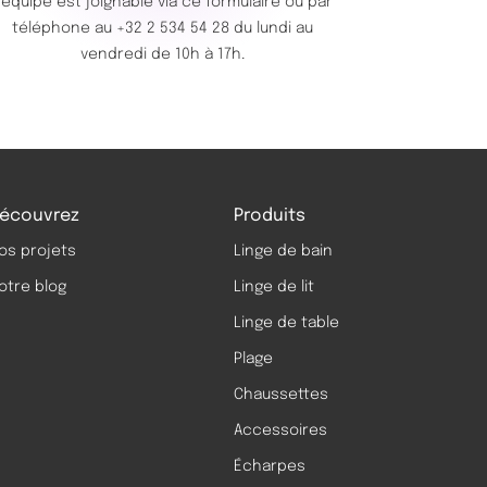
’équipe est joignable via ce
formulaire
ou par
téléphone au
+32 2 534 54 28
du lundi au
vendredi de 10h à 17h.
écouvrez
Produits
os projets
Linge de bain
otre blog
Linge de lit
Linge de table
Plage
Chaussettes
Accessoires
Écharpes