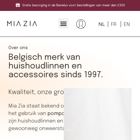
Gratis bezorging in de Benelux voor bestellingen van meer dan €300
NL
FR
EN
Over ons
Belgisch merk van
huishoudlinnen en
accessoires sinds 1997.
Kwaliteit, onze grootste zorg
Mia Zia staat bekend om zijn unieke kwaliteit en
het gebruik van
pompons en borduursels
die al
zijn huishoudlinnen en kleding uniek en
gewoonweg onweerstaanbaar maken.