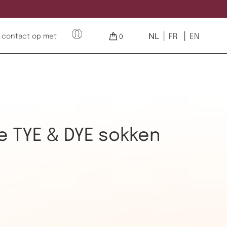
NL
FR
EN
contact op met
0
 TYE & DYE sokken