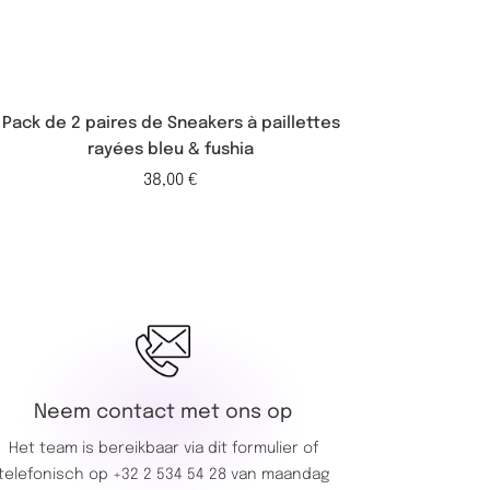
Pack de 2 paires de Sneakers à paillettes
Pack de 2 p
rayées bleu & fushia
38,00
€
Neem contact met ons op
Het team is bereikbaar via dit
formulier
of
telefonisch op
+32 2 534 54 28
van maandag