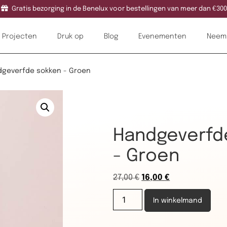
Gratis bezorging in de Benelux voor bestellingen van meer dan €300
Projecten
Druk op
Blog
Evenementen
Neem 
dgeverfde sokken - Groen
Handgeverfde
- Groen
27,00
€
16,00
€
In winkelmand