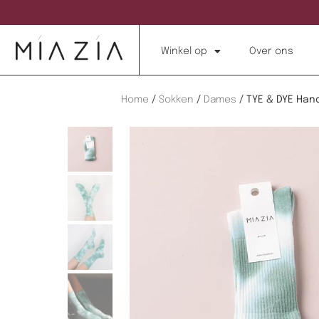
Winkel op
Over ons
Home
/
Sokken
/
Dames
/ TYE & DYE Han