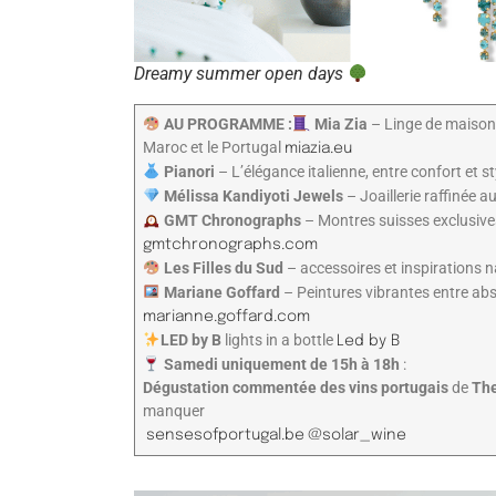
Dreamy summer open days
AU PROGRAMME :
Mia Zia
– Linge de maison 
Maroc et le Portugal
miazia.eu
Pianori
– L’élégance italienne, entre confort et s
Mélissa Kandiyoti Jewels
– Joaillerie raffinée 
GMT Chronographs
– Montres suisses exclusives
gmtchronographs.com
Les Filles du Sud
– accessoires et inspirations n
Mariane Goffard
– Peintures vibrantes entre abs
marianne.goffard.com
LED by B
lights in a bottle
Led by B
Samedi uniquement de 15h à 18h
:
Dégustation commentée des vins portugais
de
The
manquer
sensesofportugal.be
@solar_wine