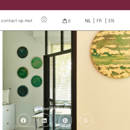
NL
FR
EN
contact op met
0
Deel dit artikel