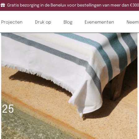
Gratis bezorging in de Benelux voor bestellingen van meer dan €300
Projecten
Druk op
Blog
Evenementen
Neem 
025