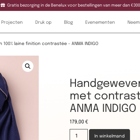
Gratis bezorging in de Benelux voor bestellingen van meer dan €300
Projecten
Druk op
Blog
Evenementen
Neem 
 100% laine finition contrastée – ANMA INDIGO
Handgeweven 
met contrast
ANMA INDIGO
179,00
€
In winkelmand