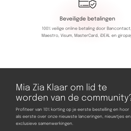
Beveiligde betalingen
100% veilige online betaling door
Bancontact
Maestro,
Visum,
MasterCard,
iDEAL en giropa
Mia Zia Klaar om lid te
worden van de community
Profiteer van 10% korting op je eerste bestelling en hoor
als eerste over onze nieuwste lanceringen, nieuwtjes en
exclusieve samenwerkingen.