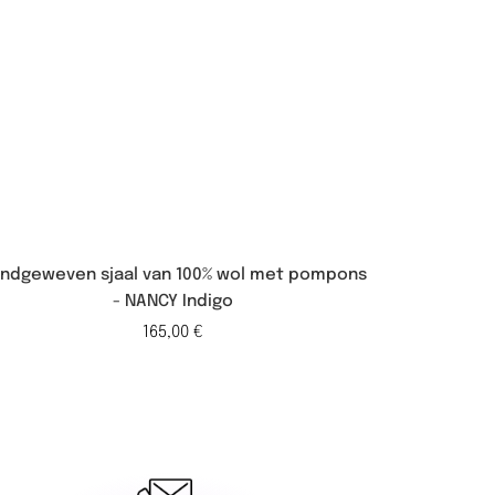
ndgeweven sjaal van 100% wol met pompons
Écharpe 
- NANCY Indigo
165,00
€