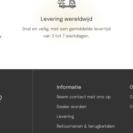
Levering wereldwijd
Snel en veilig, met een gemiddelde levertijd
,
van 3 tot 7 werkdagen.
y.
Informatie
O
?
Neem contact met ons op
O
Dealer worden
O
Levering
Retourneren & terugbetalen