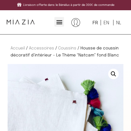
Livraison offerte dans le Bénélux à partir de 300€ de commande
FR
EN
NL
Accueil
/
Accessoires
/
Coussins
/ Housse de coussin
décoratif d’intérieur – Le Thème “Natcam” fond Blanc