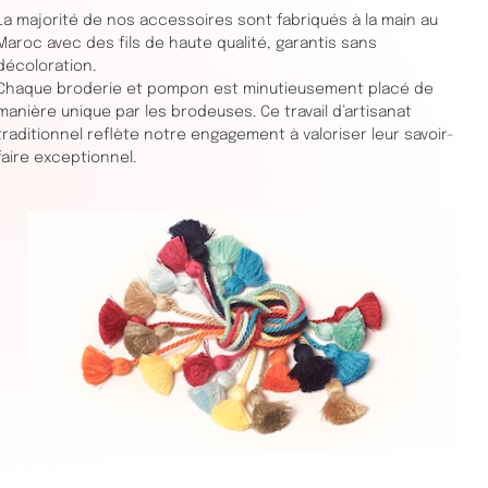
La majorité de nos accessoires sont fabriqués à la main au
Maroc avec des fils de haute qualité, garantis sans
décoloration.
Chaque broderie et pompon est minutieusement placé de
manière unique par les brodeuses. Ce travail d’artisanat
traditionnel reflète notre engagement à valoriser leur savoir-
faire exceptionnel.